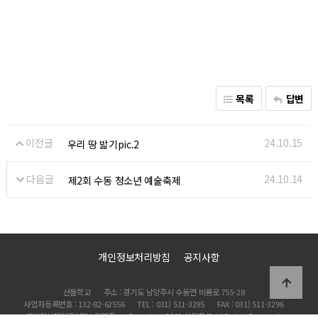
목록
답변
이전글
24.10.15
우리 땅 밟기pic.2
다음글
24.10.14
제2회 수동 청소년 예술축제
개인정보처리방침
공지사항
산돌학교
주소 : 경기도 남양주시 수동면 비룡로 755-28
사업자등록번호 : 132-82-62556
TEL : 031) 511-3295
FAX : 031) 511-3296
개인정보책임관리자 : 김영주
Copyright 2002 산돌학교 All Rights Reserved.